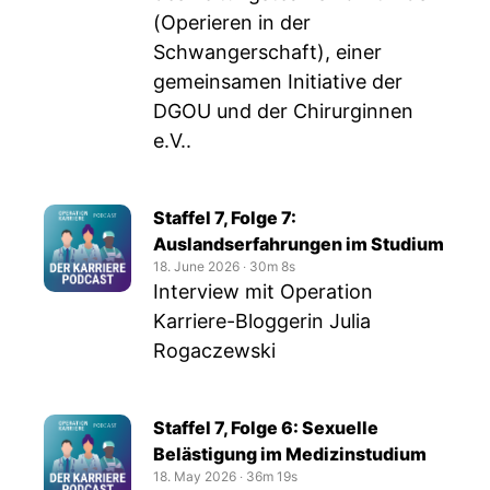
(Operieren in der
Schwangerschaft), einer
gemeinsamen Initiative der
DGOU und der Chirurginnen
e.V..
Staffel 7, Folge 7:
Auslandserfahrungen im Studium
18. June 2026
‧
30m 8s
Interview mit Operation
Karriere-Bloggerin Julia
Rogaczewski
Staffel 7, Folge 6: Sexuelle
Belästigung im Medizinstudium
18. May 2026
‧
36m 19s