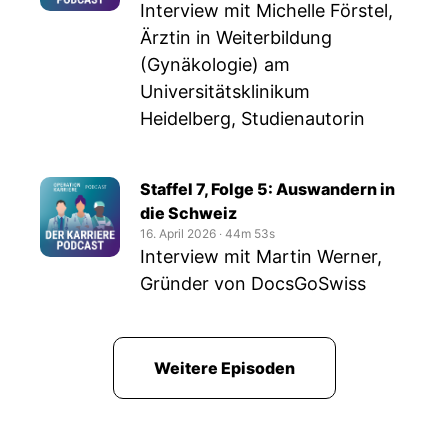
Interview mit Michelle Förstel,
Ärztin in Weiterbildung
(Gynäkologie) am
Universitätsklinikum
Heidelberg, Studienautorin
Staffel 7, Folge 5: Auswandern in
die Schweiz
16. April 2026
‧
44m 53s
Interview mit Martin Werner,
Gründer von DocsGoSwiss
Weitere Episoden